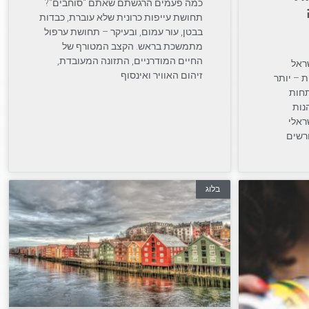
כמה פעמים הרגשתם שאתם "סוחבים"?
תחושת עייפות כרונית שלא עוברת, כבדות
בבטן, עור עמום, ובעיקר – תחושת ערפול
מתמשכת בראש. הקצב המטורף של
החיים המודרניים, התזונה המעובדת,
ראל
זיהום האוויר ואינסוף
 – יותר
תחות
נות
ראלי
ורשים
בלוג