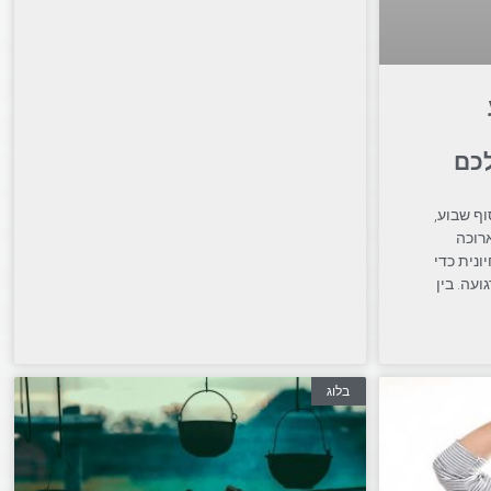
כם
ף שבוע,
רוכה
ונית כדי
עה. בין
בלוג