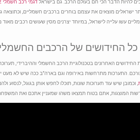
כים להיות הדבר הכי חם בעולם הרכב. גם בישראל
דגמי רכב חשמלי 2022
ותר ישראלים מוצאים את עצמם בוחרים ברכבים חשמליים, וכתוצאה גם ה
ם עשו עלייה לישראל, במיוחד יצרנים מסין שעושים רכבים מאוד מאו
 כל החידושים של הרכבים החשמלי
חידושים האחרונים בטכנולוגיית הרכב החשמלי וההיברידי, תערוכת 
ורכם. התערכות מתרחשות באירופה וגם בארה"ב ככה שיש לא מעט יעד
, וכמובן שיש עוד תערוכות שונות, תוכלו לחפש אותן בגוגל, לנסוע ול
חדשות המוצגות, אתם בטוח תמצאו משהו שמעניין אתכם ואת המשפחה