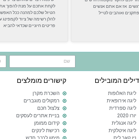
לקחת אתכם על מנת להפוך את
גשים. אז אם אתם אנשים
הטיול שלכם למהנה ככל האפשר
תקנים ואוהבים לטייל
להלן רשימה של ציוד לקמפינג ע
פריטים חיוניים שכדאי להביא
ילים המובילים
קישורים מומלצים
ליגת האלופות
השכרת מקרן
ליגה אירופאית
רמקולים מוגברים
ליגה ספרדית
צלצול חכם
יורו 2020
בניית אתרים לעסקים
ליגה אנגלית
קידום ממומן
ליגה איטלקית
רכישת לינקים
ניו קאר ליס
מימון לרכב חדש